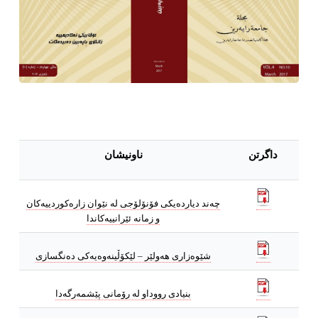
داگرتن
ناونیشان
چه‌ند دیارده‌یكی فۆنۆلۆجی له‌ نێوان زاره‌كوردییه‌كان
و زمانه‌ ئێرانییه‌كاندا
شێوه‌زارى هه‌ولێر – لێكۆڵینه‌وه‌یه‌كى ده‌نگسازى
بنیادى رووداو له‌ رۆمانى پێشمه‌رگه‌دا