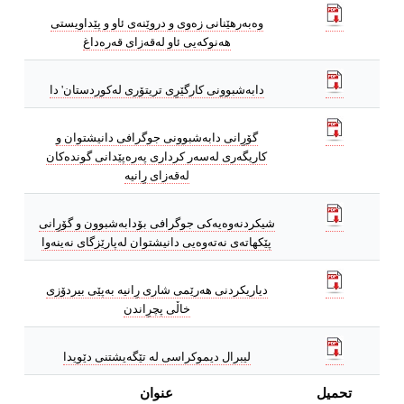
وه‌به‌رهێنانى زه‌وى و دروێنه‌ى ئاو و پێداویستى
هه‌نوكه‌یی ئاو له‌قه‌زاى قه‌ره‌داغ
دابه‌شبوونى كارگێرِى تریتۆرى له‌كوردستان' دا
گۆرِانی دابه‌شبوونى جوگرافی دانیشتوان و
كاریگه‌رى له‌سه‌ر كردارى په‌ره‌پێدانی گونده‌كان
شیكردنه‌وه‌یه‌كى جوگرافى بۆدابه‌شبوون و گۆرِانى
پێكهاته‌ى نه‌ته‌وه‌یی دانیشتوان له‌پارێزگاى نه‌ینه‌وا
دیاریكردنى هه‌رێمى شاری رِانیه‌ به‌پێی بیردۆزى
خاڵى پچرِاندن
لیبرال دیموكراسى له‌ تێگه‌یشتنى دێویدا
تحميل
عنوان