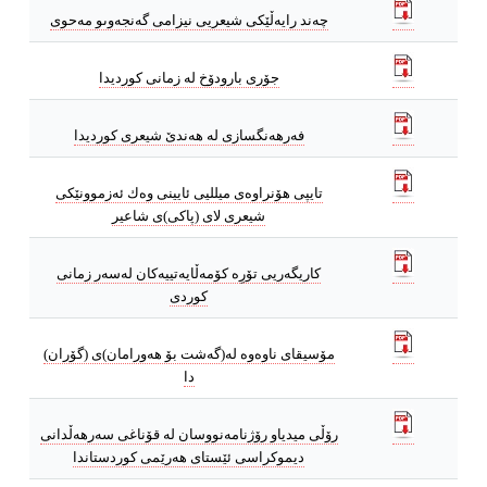
چه‌ند رایه‌ڵێكى شیعریی نیزامى گه‌نجه‌وىو مه‌حوى
جۆرى بارودۆخ له‌ زمانى كوردیدا
فه‌رهه‌نگسازی له‌ هه‌ندێ شیعری كوردیدا
تایپی هۆنراوه‌‌ی میللیی ئایینی وه‌‌ك ئه‌‌زموونێكی
شیعری لای (پاكی)ی شاعیر
كاریگه‌ریی تۆرِه‌ كۆمه‌ڵایه‌تییه‌كان له‌سه‌ر زمانی
كوردی
مۆسیقای ناوه‌وه‌ له‌(گه‌شت بۆ هه‌ورامان)ی (گۆران)
دا
رۆڵى میدیاو رۆژنامه‌نووسان له‌ قۆناغى سه‌رهه‌ڵدانى
دیموكراسى ئێستاى هه‌رێمى كوردستاندا